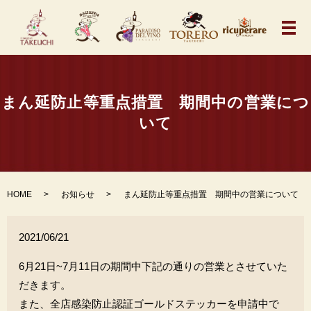
メ
まん延防止等重点措置 期間中の営業につ
いて
HOME
お知らせ
まん延防止等重点措置 期間中の営業について
2021/06/21
6月21日~7月11日の期間中下記の通りの営業とさせていた
だきます。
また、全店感染防止認証ゴールドステッカーを申請中で