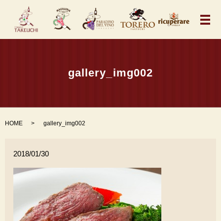
メ
gallery_img002
HOME
gallery_img002
2018/01/30