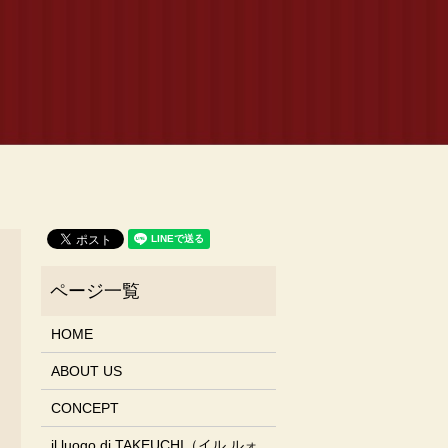
HOME
ABOUT US
CONCEPT
il luogo di TAKEUCHI（イル ルォ