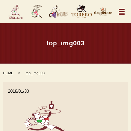
メ
top_img003
HOME
top_img003
2018/01/30