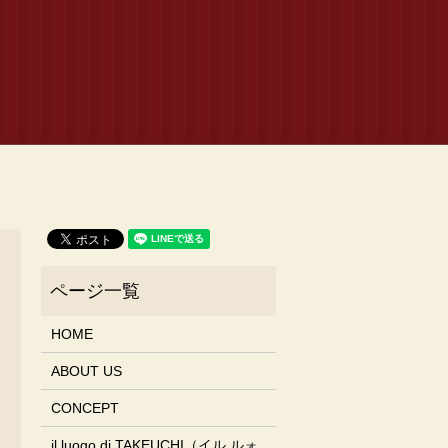
HOME
ABOUT US
CONCEPT
il luogo di TAKEUCHI（イル ルォ